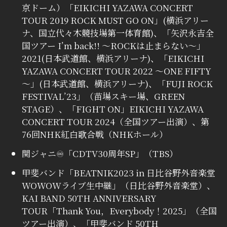
京ドーム）「EIKICHI YAZAWA CONCERT
TOUR 2019 ROCK MUST GO ON」(横浜アリー
ナ、国立代々木競技場第一体育館)、「矢沢永吉全
国ツアー I’m back!! ～ROCKは止まらない～」
2021(日本武道館、横浜アリーナ)、「EIKICHI
YAZAWA CONCERT TOUR 2022 ～ONE FIFTY
～」(日本武道館、横浜アリーナ)、「FUJI ROCK
FESTIVAL’23」（苗場スキー場、GREEN
STAGE）、「FIGHT ON」EIKICHI YAZAWA
CONCERT TOUR 2024（全国ツアー出演）、第
76回NHK紅白歌合戦（NHKホール）
関ジャニ♾️「CDTV30周年SP」（TBS）
甲斐バンド「BEATNIK2023 in 日比谷野外音楽堂
WOWOWライブ生中継」（日比谷野外音楽堂）、
KAI BAND 50TH ANNIVERSARY
TOUR「Thank You，Everybody！2025」（全国
ツアー出演）、「甲斐バンド 50TH