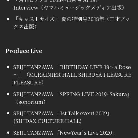
Interview（ヤマハミュージックメディア出版）
『キャストサイズ』 夏の特別号2018年（三才ブッ
クス出版）
Produce Live
SEIJI TANZAWA 「BIRTHDAY LIVE’18～a Rose
～」（Mt.RAINIER HALL SHIBUYA PLEASURE
PLEASURE）
SEIJI TANZAWA 「SPRING LIVE 2019- Sakura」
（sonorium）
SEIJI TANZAWA 「1st Talk event 2019」
(SHIDAX CULTURE HALL)
SEIJI TANZAWA 「NewYear’s Live 2020」