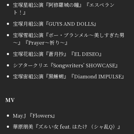
宝塚星組公演『阿修羅城の瞳』『エスペラン
ト！』
宝塚月組公演『GUYS AND DOLLS』
宝塚雪組公演『ボー・ブランメル～美しすぎた男
～』『Prayer～祈り～』
宝塚花組公演『蒼月抄』『EL DESEO』
シアタークリエ『Songwriters’ SHOWCASE』
宝塚宙組公演『黒蜥蜴』『Diamond IMPULSE』
MV
May.J 『Flowers』
華原朋美『ズルい女 feat. はたけ （シャ乱Q）』