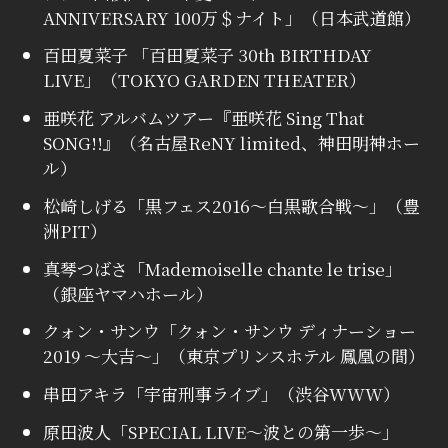
ANNIVERSARY 100万＄ナイト」（日本武道館）
百田夏菜子 「百田夏菜子 30th BIRTHDAY
LIVE」（TOKYO GARDEN THEATER）
亜咲花 アルバムツアー『亜咲花 Sing That
SONG!!』（名古屋ReNY limited、神田明神ホー
ル）
松崎しげる「黒フェス2016～白黒歌合戦～」（豊
洲PIT）
真琴つばさ「Mademoiselle chante le trise」
（銀座ヤマハホール）
クォン・サンウ「クォン・サンウ ディナーショー
2019 ～大吉～」（東京プリンスホテル 鳳凰の間）
串田アキラ「宇宙刑事ライブ」（渋谷WWW）
原田波人「SPECIAL LIVE〜波との第一歩〜」