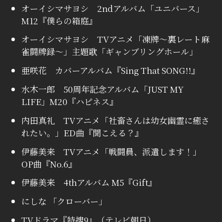
オーイシマサヨシ 2ndアルバム「ユニバース」
M12『僕らの箱庭』
オーイシマサヨシ TVアニメ「凍牌〜裏レート麻
雀闘牌録〜」主題歌「ギャンブリングホール」
亜咲花 カバーアルバム『Sing That SONG!!』
水木一郎 50周年記念アルバム「JUST MY
LIFE」M20『ハピネス』
内田真礼 TVアニメ「社畜さんは幼女幽霊に癒さ
れたい。」ED曲『聞こえる？』
伊藤美来 TVアニメ「戦闘員、派遣します！」
OP曲『No.6』
伊藤美来 4thアルバム M5『Gift』
にしな 「クローバー」
TVドラマ『特捜9』（テレビ朝日）