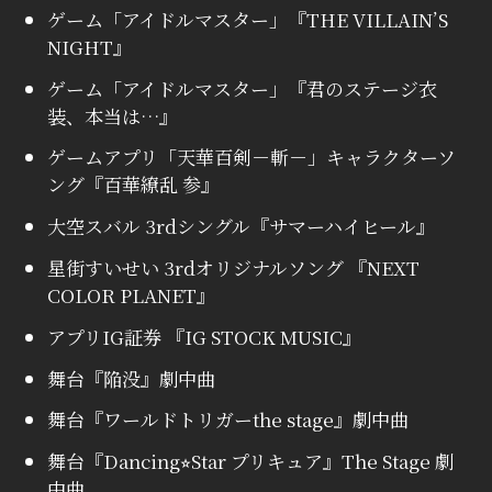
ゲーム「アイドルマスター」『THE VILLAIN’S
NIGHT』
ゲーム「アイドルマスター」『君のステージ衣
装、本当は…』
ゲームアプリ「天華百剣－斬－」キャラクターソ
ング『百華繚乱 参』
大空スバル 3rdシングル『サマーハイヒール』
星街すいせい 3rdオリジナルソング 『NEXT
COLOR PLANET』
アプリIG証券 『IG STOCK MUSIC』
舞台『陥没』劇中曲
舞台『ワールドトリガーthe stage』劇中曲
舞台『Dancing⭐︎Star プリキュア』The Stage 劇
中曲