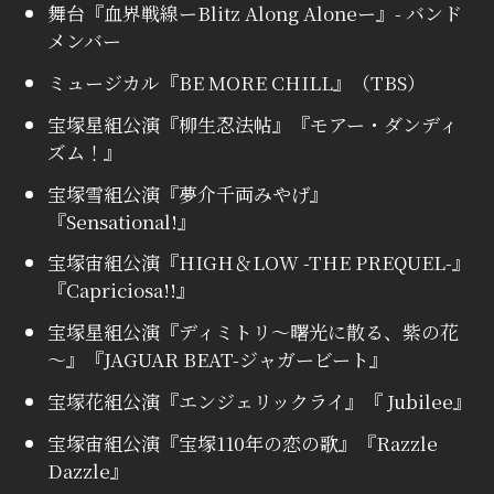
舞台『血界戦線ーBlitz Along Aloneー』- バンド
メンバー
ミュージカル『BE MORE CHILL』（TBS）
宝塚星組公演『柳生忍法帖』『モアー・ダンディ
ズム！』
宝塚雪組公演『夢介千両みやげ』
『Sensational!』
宝塚宙組公演『HIGH＆LOW -THE PREQUEL-』
『Capriciosa!!』
宝塚星組公演『ディミトリ～曙光に散る、紫の花
～』『JAGUAR BEAT-ジャガービート』
宝塚花組公演『エンジェリックライ』『 Jubilee』
宝塚宙組公演『宝塚110年の恋の歌』『Razzle
Dazzle』