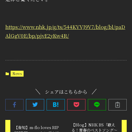
https://www.nhk.jp/g/ts/544KVVJ9V7/blog/bl/paD
AlGgV0E/bp/pjvE2yKw4R/
News
シェアはこちらから
【Blog】NHK BS「歌え
【告知】m-flo loves RIP
る！青春のベストソング〜